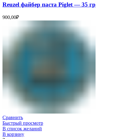
Reuzel файбер паста Piglet — 35 гр
900,00
₽
Сравнить
Быстрый просмотр
В список желаний
В корзину